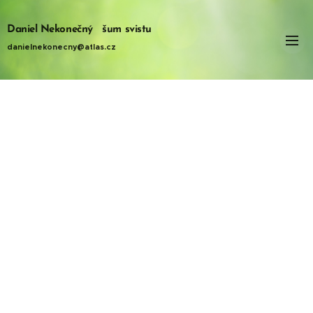
Daniel Nekonečný šum svistu
danielnekonecny@atlas.cz