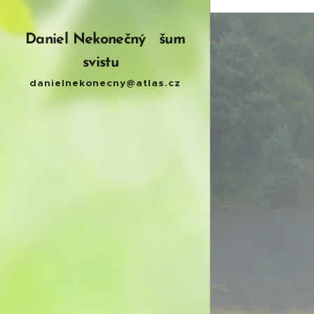
daniel nekonecny
Daniel Nekonečný šum
svistu
danielnekonecny@atlas.cz