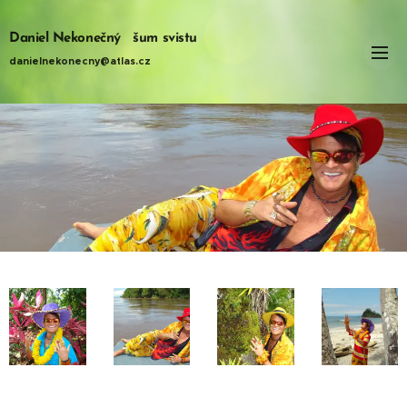
Daniel Nekonečný šum svistu
danielnekonecny@atlas.cz